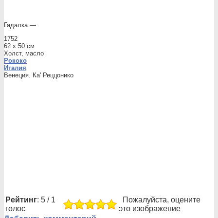
Гадалка —
1752
62 x 50 см
Холст, масло
Рококо
Италия
Венеция. Ка' Реццонико
Рейтинг
: 5 / 1
Пожалуйста, оцените
голос
это изображение