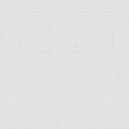
 это изображение
JComments