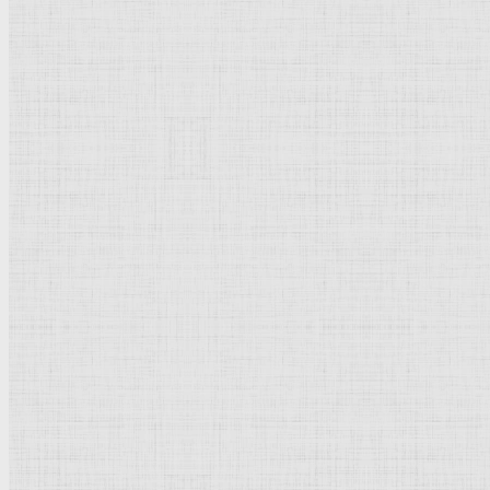
1510
Дерево, масло
Возрождение
Италия
Париж.
Лувр
Рейтинг
: 5 / 1 голос
Пожалуйста, оцените
Добавить комментарий
Культурное наследие