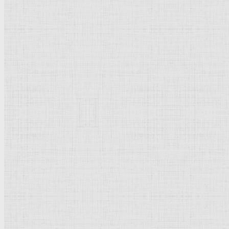
Барокко
Романтизм
Романский стиль
Импрессионизм
Модерн
Символизм
Готика
Модернизм
Кубизм
Абстрактное искусство
Маньеризм
Брутализм
Термины понятия
Рисунок
Графика
Живопись
Пейзаж
Скульптура
Декоративно-прикладное искусство
Гравюра
Выставки художественные
Портрет