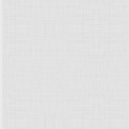
Натюрморт
Бытовой жанр
Музеи художественные
Исторический жанр
Миниатюра
Картина
Страны города
Рим Древний
Киевская Русь
Москва
Египет Древний
Греция Древняя
Италия
Ленинград
Византия
Нидерланды
Флоренция
Германия
Суздаль
Владимир
Великобритания