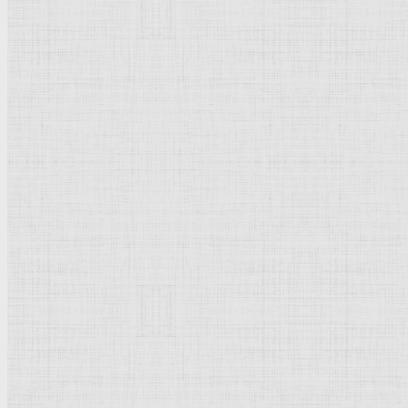
Флорентийская школа
Третьяковская галерея
Владимиро-Суздальская школа
Русский музей
Кремль Московский
Лувр
Эрмитаж
Дрезденская картинная галерея
Красная площадь
Уффици
Венецианская школа
Прадо
Болонская Школа
Венециановская школа
Василия Блаженного храм
Направления стили
Реализм
Возрождение
Классицизм