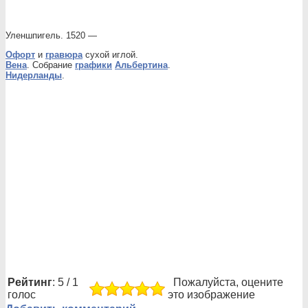
Уленшпигель. 1520 —
Офорт
и
гравюра
сухой иглой.
Вена
. Собрание
графики
Альбертина
.
Нидерланды
.
Рейтинг
: 5 / 1
Пожалуйста, оцените
голос
это изображение