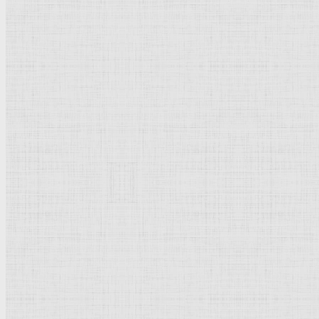
Портрет саксонского принца. 1530-1540 —