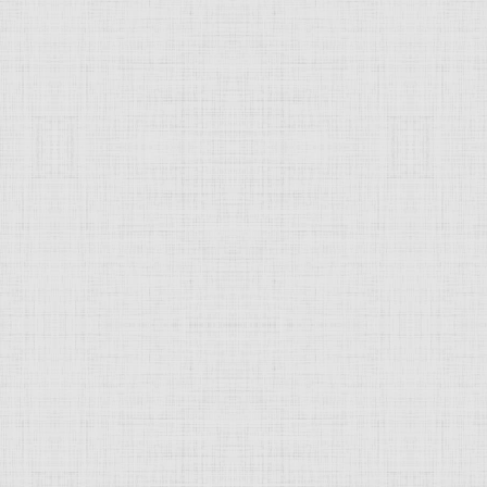
 это изображение
JComments