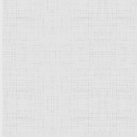
Флорентийская школа
Третьяковская галерея
Владимиро-Суздальская школа
Русский музей
Кремль Московский
Лувр
Эрмитаж
Дрезденская картинная галерея
Красная площадь
Уффици
Венецианская школа
Прадо
Болонская Школа
Венециановская школа
Василия Блаженного храм
Направления стили
Реализм
Возрождение
Классицизм