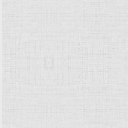
Барокко
Романтизм
Романский стиль
Импрессионизм
Модерн
Символизм
Готика
Модернизм
Кубизм
Абстрактное искусство
Маньеризм
Брутализм
Термины понятия
Рисунок
Графика
Живопись
Пейзаж
Скульптура
Декоративно-прикладное искусство
Гравюра
Выставки художественные
Портрет