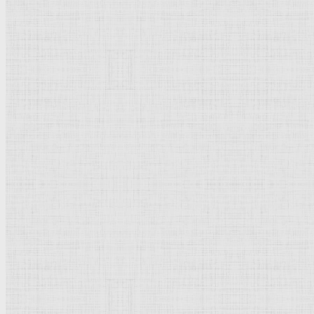
Натюрморт
Бытовой жанр
Музеи художественные
Исторический жанр
Миниатюра
Картина
Страны города
Рим Древний
Киевская Русь
Москва
Египет Древний
Греция Древняя
Италия
Ленинград
Византия
Нидерланды
Флоренция
Германия
Суздаль
Владимир
Великобритания