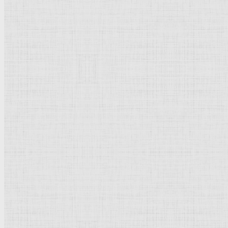
265 х 190 мм.
Кисть
, гуашь на тонированной коричневым бумаге.
Реймс.
Музей
изящных
искусств
.
Германия
.
Рейтинг
: 5 / 1 голос
Пожалуйста, оцените
Добавить комментарий
Культурное наследие