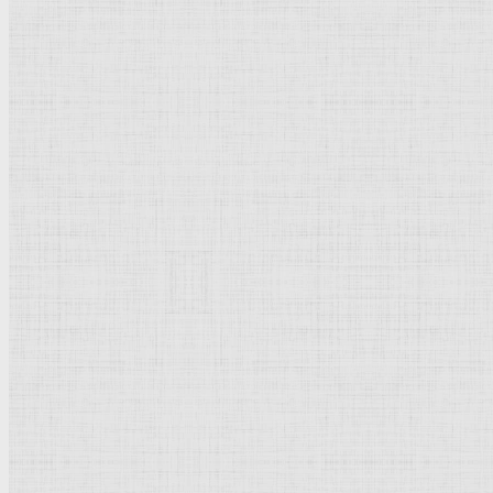
Серия "Большие Страсти". Вывод к народу (Христос перед народом - "