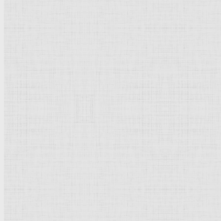
Барокко
Романтизм
Романский стиль
Импрессионизм
Модерн
Символизм
Готика
Модернизм
Кубизм
Абстрактное искусство
Маньеризм
Брутализм
Термины понятия
Рисунок
Графика
Живопись
Пейзаж
Скульптура
Декоративно-прикладное искусство
Гравюра
Выставки художественные
Портрет