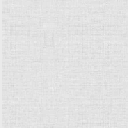
39 х 28
Ксилография
Рейтинг
: 5 / 1 голос
Пожалуйста, оцените
Добавить комментарий
Культурное наследие