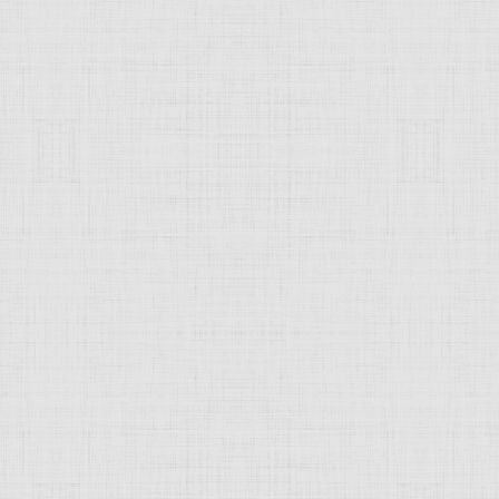
 это изображение
JComments