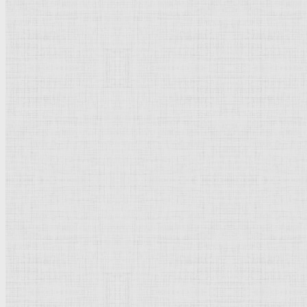
Натюрморт
Бытовой жанр
Музеи художественные
Исторический жанр
Миниатюра
Картина
Страны города
Рим Древний
Киевская Русь
Москва
Египет Древний
Греция Древняя
Италия
Ленинград
Византия
Нидерланды
Флоренция
Германия
Суздаль
Владимир
Великобритания