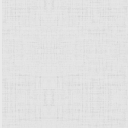
Флорентийская школа
Третьяковская галерея
Владимиро-Суздальская школа
Русский музей
Кремль Московский
Лувр
Эрмитаж
Дрезденская картинная галерея
Красная площадь
Уффици
Венецианская школа
Прадо
Болонская Школа
Венециановская школа
Василия Блаженного храм
Направления стили
Реализм
Возрождение
Классицизм