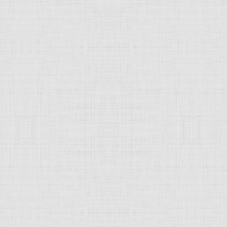
Се человек"). 1496-1497 —