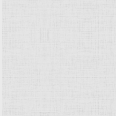
39,5 х 28,5
Ксилография
Рейтинг
: 5 / 1 голос
Пожалуйста, оцените
Добавить комментарий
Культурное наследие