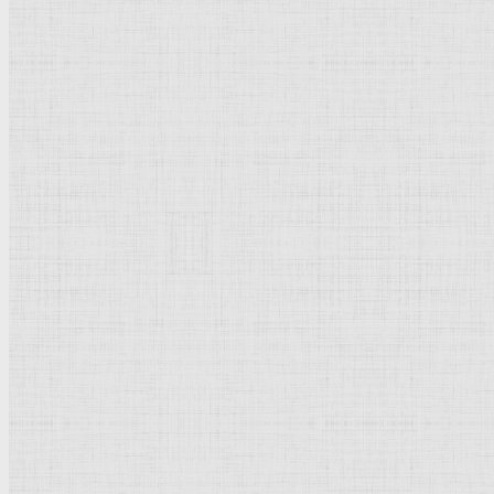
Барокко
Романтизм
Романский стиль
Импрессионизм
Модерн
Символизм
Готика
Модернизм
Кубизм
Абстрактное искусство
Маньеризм
Брутализм
Термины понятия
Рисунок
Графика
Живопись
Пейзаж
Скульптура
Декоративно-прикладное искусство
Гравюра
Выставки художественные
Портрет