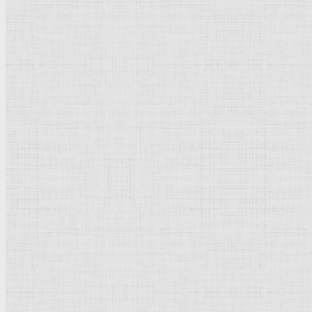
Иллюстрация к "Апокалипсису". Видение семи светильников. 1496-149