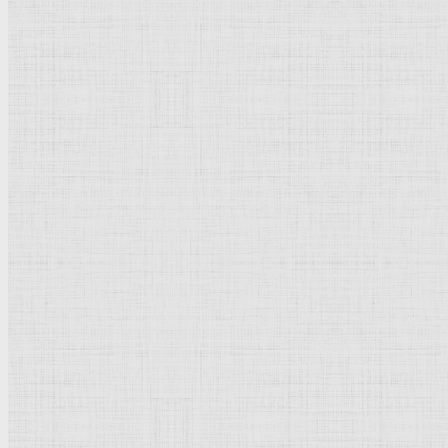
Натюрморт
Бытовой жанр
Музеи художественные
Исторический жанр
Миниатюра
Картина
Страны города
Рим Древний
Киевская Русь
Москва
Египет Древний
Греция Древняя
Италия
Ленинград
Византия
Нидерланды
Флоренция
Германия
Суздаль
Владимир
Великобритания