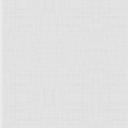
Флорентийская школа
Третьяковская галерея
Владимиро-Суздальская школа
Русский музей
Кремль Московский
Лувр
Эрмитаж
Дрезденская картинная галерея
Красная площадь
Уффици
Венецианская школа
Прадо
Болонская Школа
Венециановская школа
Василия Блаженного храм
Направления стили
Реализм
Возрождение
Классицизм