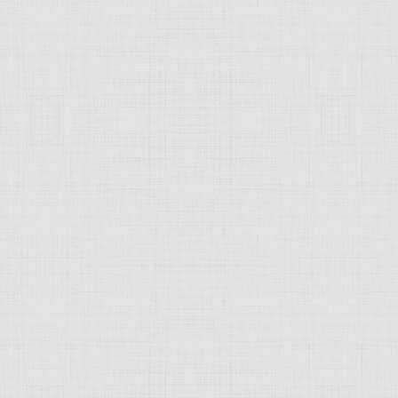
 это изображение
JComments