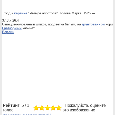
Этюд к
картине
"Четыре апостола". Голова Марка. 1526 —
37,3 x 26,4
Свинцово-оловянный штифт, подсветка белым, на
грунтованной
корич
Гравюрный
кабинет
Берлин
Рейтинг
: 5 / 1
Пожалуйста, оцените
голос
это изображение