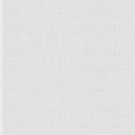
1912
211,5 x 139,5 см
Холст, масло
Модерн
Россия
Санкт-Петербург
. Государственный
Русский музей
Рейтинг
: 5 / 1 голос
Пожалуйста, оцените
Добавить комментарий
Культурное наследие