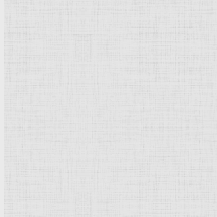
Натюрморт
Бытовой жанр
Музеи художественные
Исторический жанр
Миниатюра
Картина
Страны города
Рим Древний
Киевская Русь
Москва
Египет Древний
Греция Древняя
Италия
Ленинград
Византия
Нидерланды
Флоренция
Германия
Суздаль
Владимир
Великобритания