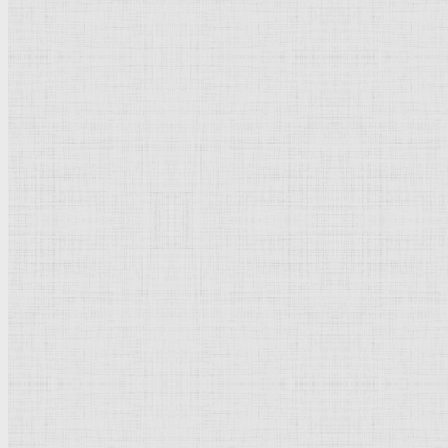
Барокко
Романтизм
Романский стиль
Импрессионизм
Модерн
Символизм
Готика
Модернизм
Кубизм
Абстрактное искусство
Маньеризм
Брутализм
Термины понятия
Рисунок
Графика
Живопись
Пейзаж
Скульптура
Декоративно-прикладное искусство
Гравюра
Выставки художественные
Портрет