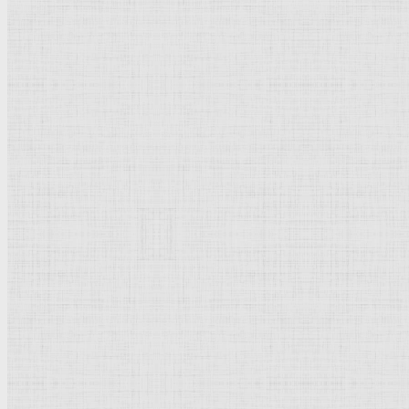
Портрет артиста Федора Ивановича Шаляпина в роли Бориса Годунов