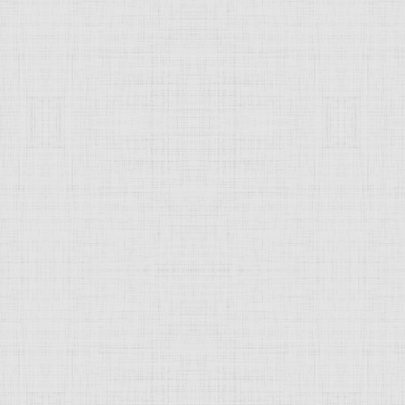
 это изображение
JComments