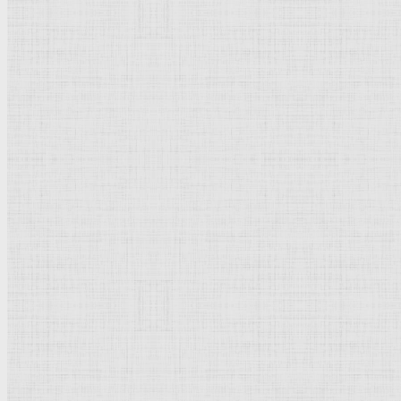
Флорентийская школа
Третьяковская галерея
Владимиро-Суздальская школа
Русский музей
Кремль Московский
Лувр
Эрмитаж
Дрезденская картинная галерея
Красная площадь
Уффици
Венецианская школа
Прадо
Болонская Школа
Венециановская школа
Василия Блаженного храм
Направления стили
Реализм
Возрождение
Классицизм