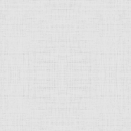
ень или женитьба Фигаро", 1927. —