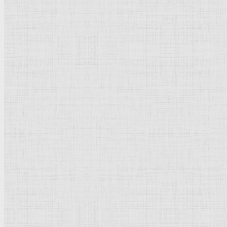
Натюрморт
Бытовой жанр
Музеи художественные
Исторический жанр
Миниатюра
Картина
Страны города
Рим Древний
Киевская Русь
Москва
Египет Древний
Греция Древняя
Италия
Ленинград
Византия
Нидерланды
Флоренция
Германия
Суздаль
Владимир
Великобритания