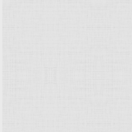
Эскиз костюма доктора Бартоло к комедии П.-О. Бомарше "Безумный д