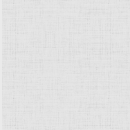
Бумага,
акварель
, гуашь, белила.
35 x 24,5.
Москва
.
Музей
МХАТ.
Россия
.
Рейтинг
: 5 / 1 голос
Пожалуйста, оцените
Добавить комментарий
Культурное наследие