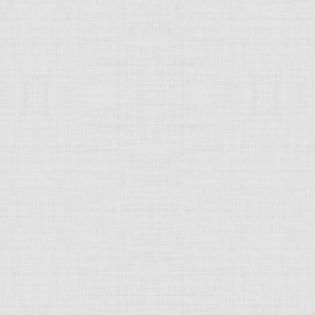
 это изображение
JComments