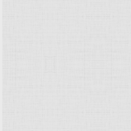
Барокко
Романтизм
Романский стиль
Импрессионизм
Модерн
Символизм
Готика
Модернизм
Кубизм
Абстрактное искусство
Маньеризм
Брутализм
Термины понятия
Рисунок
Графика
Живопись
Пейзаж
Скульптура
Декоративно-прикладное искусство
Гравюра
Выставки художественные
Портрет