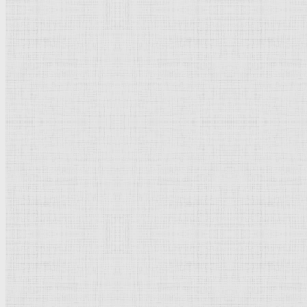
Флорентийская школа
Третьяковская галерея
Владимиро-Суздальская школа
Русский музей
Кремль Московский
Лувр
Эрмитаж
Дрезденская картинная галерея
Красная площадь
Уффици
Венецианская школа
Прадо
Болонская Школа
Венециановская школа
Василия Блаженного храм
Направления стили
Реализм
Возрождение
Классицизм