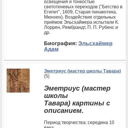
освещения и тонкостью
светотеневых переходов ("Бегство в
Египет", 1609, Старая пинакотека,
Мюнхен). Воздействие отдельных
приёмов Эльсхаймера испытали К.
Лоррен, Рембрандт, П. П. Рубенс и
др.
Биография:
Эльсхаймер
Адам
Эметриус (мастер школы Тавара)
(5)
Эметриус (мастер
школы
Тавара) картины с
описанием.
Период творчества: середина 10
века