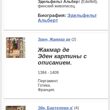
Эдельфельт Альбер
т (Edelfelt),
финский живописец.
Биография:
Эдельфельт
Альберт
Эден, Жакмар де
(2)
Жакмар де
Эден картины с
описанием.
1384 - 1409
Пергамент.
Готика.
Франция.
Эйк, Бартелеми д'
(4)