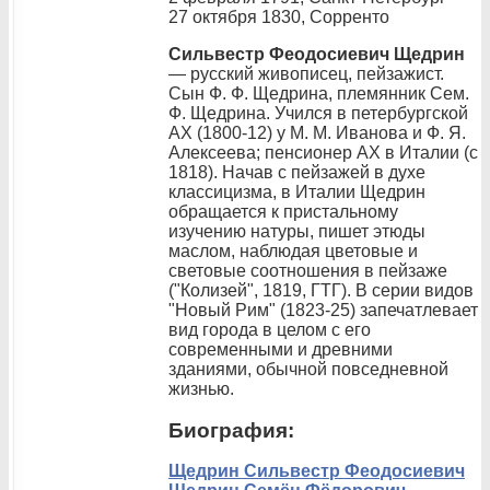
27 октября 1830, Сорренто
Сильвестр Феодосиевич Щедрин
— русский живописец, пейзажист.
Сын Ф. Ф. Щедрина, племянник Сем.
Ф. Щедрина. Учился в петербургской
АХ (1800-12) у М. М. Иванова и Ф. Я.
Алексеева; пенсионер АХ в Италии (с
1818). Начав с пейзажей в духе
классицизма, в Италии Щедрин
обращается к пристальному
изучению натуры, пишет этюды
маслом, наблюдая цветовые и
световые соотношения в пейзаже
("Колизей", 1819, ГТГ). В серии видов
"Новый Рим" (1823-25) запечатлевает
вид города в целом с его
современными и древними
зданиями, обычной повседневной
жизнью.
Биография:
Щедрин Сильвестр Феодосиевич