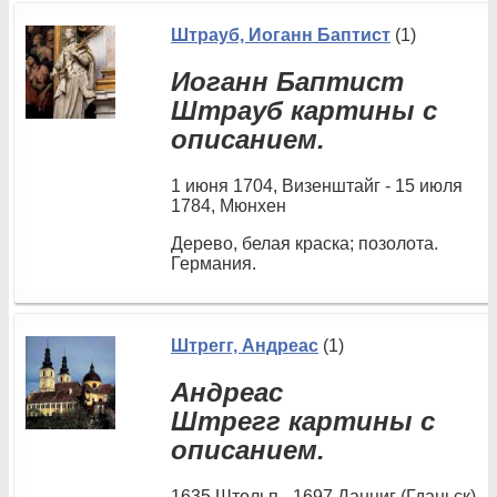
Штрауб, Иоганн Баптист
(1)
Иоганн Баптист
Штрауб картины с
описанием.
1 июня 1704, Визенштайг - 15 июля
1784, Мюнхен
Дерево, белая краска; позолота.
Германия.
Штрегг, Андреас
(1)
Андреас
Штрегг картины с
описанием.
1635 Штольп - 1697 Данциг (Гданьск)