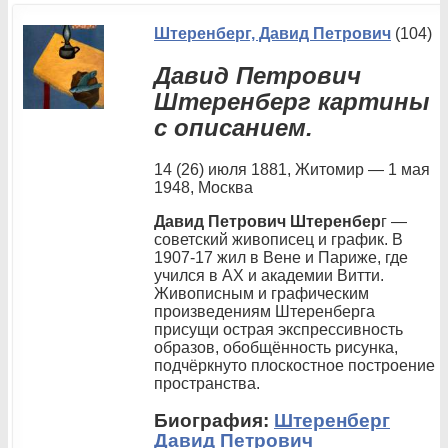
Штеренберг, Давид Петрович
(104)
Давид Петрович
Штеренберг картины
с описанием.
14 (26) июля 1881, Житомир — 1 мая
1948, Москва
Давид Петрович Штеренбер
г —
советский живописец и график. В
1907-17 жил в Вене и Париже, где
учился в АХ и академии Витти.
Живописным и графическим
произведениям Штеренберга
присущи острая экспрессивность
образов, обобщённость рисунка,
подчёркнуто плоскостное построение
пространства.
Биография:
Штеренберг
Давид Петрович