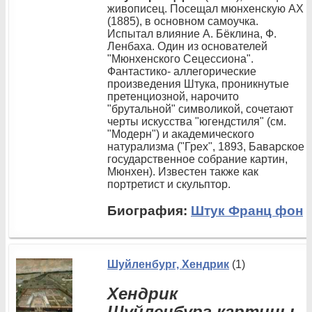
живописец. Посещал мюнхенскую АХ
(1885), в основном самоучка.
Испытал влияние А. Бёклина, Ф.
Ленбаха. Один из основателей
"Мюнхенского Сецессиона".
Фантастико- аллегорические
произведения Штука, проникнутые
претенциозной, нарочито
"брутальной" символикой, сочетают
черты искусства "югендстиля" (см.
"Модерн") и академического
натурализма ("Грех", 1893, Баварское
государственное собрание картин,
Мюнхен). Известен также как
портретист и скульптор.
Биография:
Штук Франц фон
Шуйленбург, Хендрик
(1)
Хендрик
Шуйленбург картины