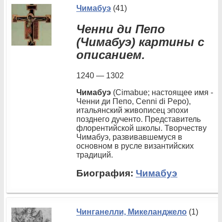
Чимабуэ
(41)
Ченни ди Пепо
(Чимабуэ) картины с
описанием.
1240 — 1302
Чимабуэ
(Cimabue; настоящее имя -
Ченни ди Пепо, Cenni di Pepo),
итальянский живописец эпохи
позднего дученто. Представитель
флорентийской школы. Творчеству
Чимабуэ, развивавшемуся в
основном в русле византийских
традиций.
Биография:
Чимабуэ
Чинганелли, Микеланджело
(1)