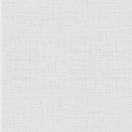
Графика
Живопись
Пейзаж
Скульптура
Декоративно-прикладное искусство
Гравюра
Выставки художественные
Портрет
Натюрморт
Бытовой жанр
Музеи художественные
Исторический жанр
Миниатюра
Картина
Страны города
Рим Древний
Киевская Русь
Москва
Египет Древний
Греция Древняя
Италия
Ленинград