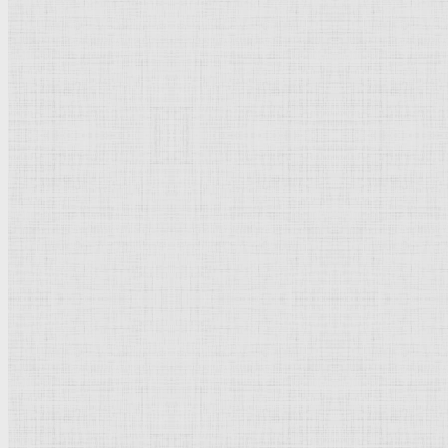
Пожалуйста, оцените эту категорию
Культурное наследие
Флорентийская школа
Третьяковская галерея
Владимиро-Суздальская школа
Русский музей
Кремль Московский
Лувр
Эрмитаж
Дрезденская картинная галерея
Красная площадь
Уффици
Венецианская школа
Прадо
Болонская Школа
Венециановская школа
Василия Блаженного храм