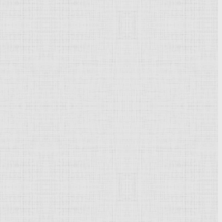
и Высокого
Возрождения
. Создал гармоничный образ