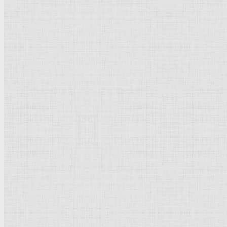
мужской фигуры по
Витрувию
Показывать
Рейтинг
Комментарии
Оценить эту категорию
Рейтинг
: 5 / 2 голоса