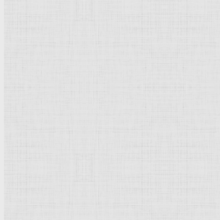
Направления стили
Реализм
Возрождение
Классицизм
Барокко
Романтизм
Романский стиль
Импрессионизм
Модерн
Символизм
Готика
Модернизм
Кубизм
Абстрактное искусство
Маньеризм
Брутализм
Термины понятия
Рисунок