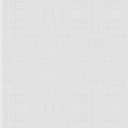
Картины — Леонардо да В
Леонардо да Винчи картины с опис
15.04.1452, Винчи близ Эмполи (Тоскана) - 02.05.1519, Кл
Леонардо да Винчи
(Leonardo da Vinci),
итальянский
жи
человека, отвечающий гуманистическим идеалам того вре
Биография:
Леонардо да Винчи
Канон пропорций