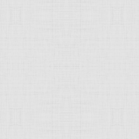
инчи
анием.
о, теперь Кло-Люсе близ Амбуаза (Эндр-э-Луар)
вописец
,
скульптор
,
архитектор
, учёный и инженер эпох
мени.