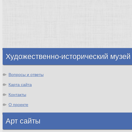
Византия
Нидерланды
Флоренция
Германия
Суздаль
Владимир
Великобритания
Шотландия
Художественно-исторический музей
Вопросы и ответы
Карта сайта
Контакты
О проекте
Арт сайты