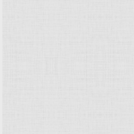
Живопись
Пейзаж
Скульптура
Декоративно-прикладное искусство
Гравюра
Выставки художественные
Портрет
Натюрморт
Бытовой жанр
Музеи художественные
Исторический жанр
Миниатюра
Картина
Страны города
Рим Древний
Киевская Русь
Москва
Египет Древний
Греция Древняя
Италия
Ленинград
Византия