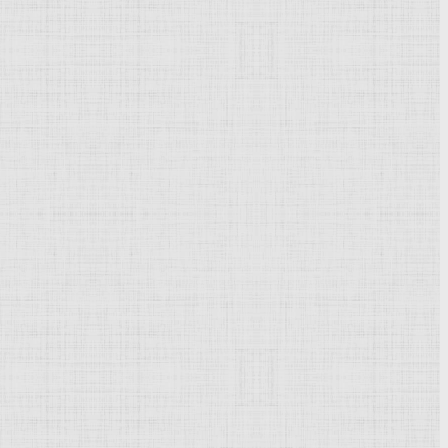
ва немецкого
Возрождения
.