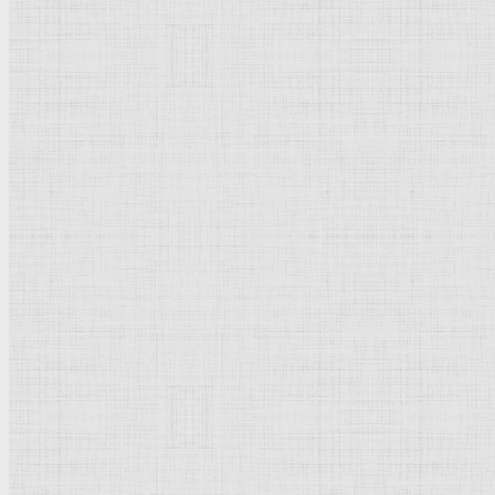
Картины — Дюрер, Альбре
Альбрехт Дюрер картины с описан
21.05.1471, Нюрнберг - 06.04.1528, Нюрнберг
Дюрер
Альбрехт
(Dьrer), немецкий
живописец
, рисовал
Биография:
Дюрер Альбрехт
Адам и Ева