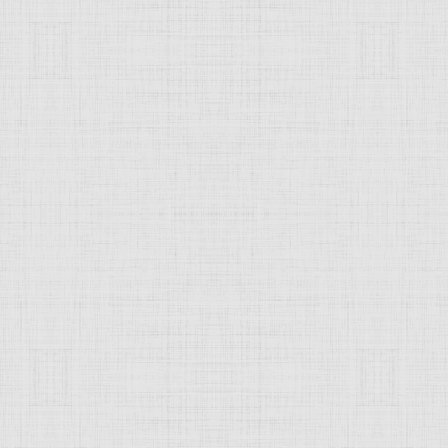
хт
ием.
ьщик, гравёр, теоретик
искусства
. Основоположник искусст