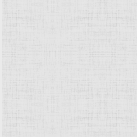
Направления стили
Реализм
Возрождение
Классицизм
Барокко
Романтизм
Романский стиль
Импрессионизм
Модерн
Символизм
Готика
Модернизм
Кубизм
Абстрактное искусство
Маньеризм
Брутализм
Термины понятия
Рисунок
Графика