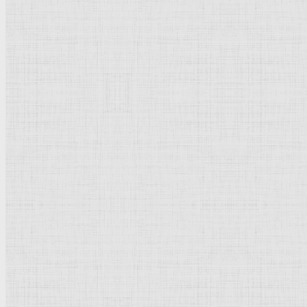
Пожалуйста, оцените эту категорию
Культурное наследие
Флорентийская школа
Третьяковская галерея
Владимиро-Суздальская школа
Русский музей
Кремль Московский
Лувр
Эрмитаж
Дрезденская картинная галерея
Красная площадь
Уффици
Венецианская школа
Прадо
Болонская Школа
Венециановская школа
Василия Блаженного храм