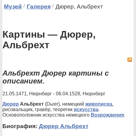
Музей
Галерея
Дюрер, Альбрехт
Картины — Дюрер,
Альбрехт
Альбрехт Дюрер картины с
описанием.
21.05.1471, Нюрнберг - 06.04.1528, Нюрнберг
Дюрер
Альбрехт
(Dьrer), немецкий
живописец
,
рисовальщик, гравёр, теоретик
искусства
.
Основоположник искусства немецкого
Возрождения
.
Биография:
Дюрер Альбрехт